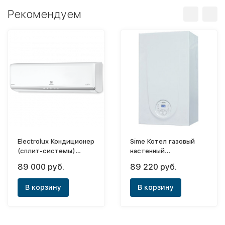
Рекомендуем
Electrolux Кондиционер
Sime Котел газовый
(сплит-системы)
настенный
EACS/I-12HM/N3_15Y/in
двухконтурный Brava
89 000 руб.
89 220 руб.
инверторного типа
Slim 25 BF
В корзину
В корзину