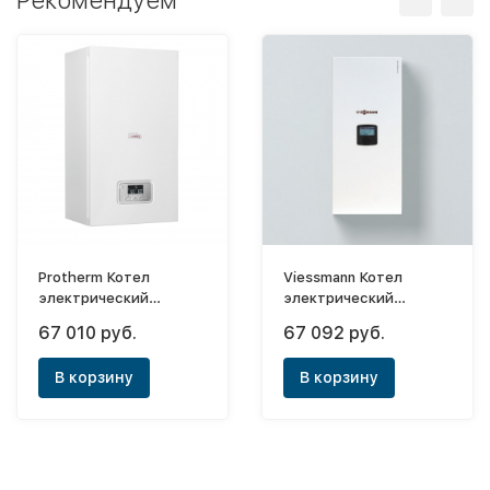
Рекомендуем
Protherm Котел
Viessmann Котел
электрический
электрический
настенный Ray 6 KE 14
Vitotron 100 VMN3 24
67 010 руб.
67 092 руб.
(Скат)
(с погодозав.автома.
24 кВт.)
В корзину
В корзину