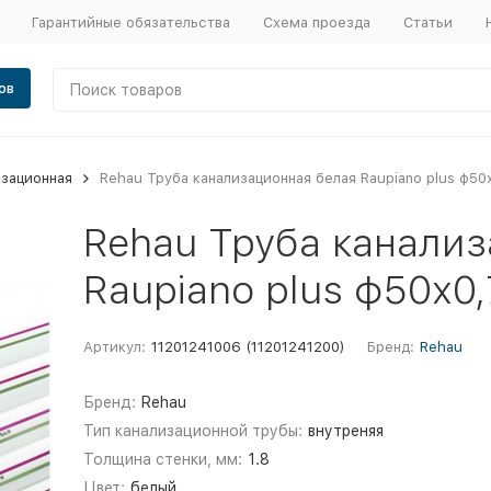
Гарантийные обязательства
Схема проезда
Статьи
ов
изационная
Rehau Труба канализационная белая Raupiano plus ф50
Rehau Труба канали
Raupiano plus ф50х0
Артикул:
11201241006 (11201241200)
Бренд:
Rehau
Бренд:
Rehau
Тип канализационной трубы:
внутреняя
Толщина стенки, мм:
1.8
Цвет:
белый