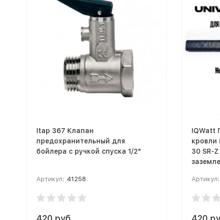
Itap 367 Клапан
IQWatt 
предохранительный для
кровли 
бойлера с ручкой спуска 1/2"
30 SR-Z
заземле
Артикул:
41258
Артикул:
420 руб.
420 ру