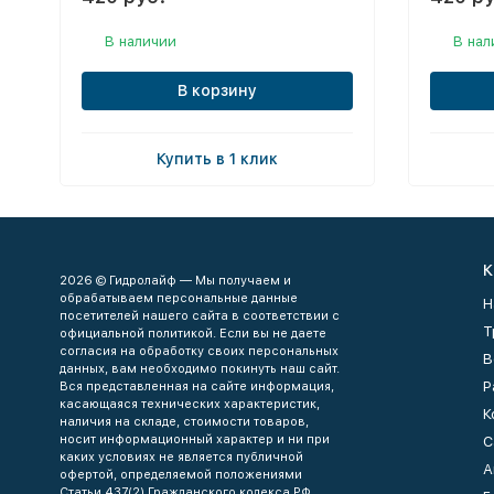
В наличии
В нал
В корзину
Купить в 1 клик
К
2026 © Гидролайф — Мы получаем и
обрабатываем персональные данные
Н
посетителей нашего сайта в соответствии с
Т
официальной политикой. Если вы не даете
согласия на обработку своих персональных
В
данных, вам необходимо покинуть наш сайт.
Р
Вся представленная на сайте информация,
касающаяся технических характеристик,
К
наличия на складе, стоимости товаров,
носит информационный характер и ни при
С
каких условиях не является публичной
А
офертой, определяемой положениями
Статьи 437(2) Гражданского кодекса РФ.