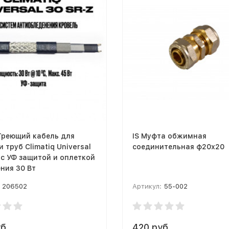
Греющий кабель для
IS Муфта обжимная
и труб Climatiq Universal
соединительная ф20х20
 с УФ защитой и оплеткой
ния 30 Вт
206502
Артикул:
55-002
б.
420 руб.