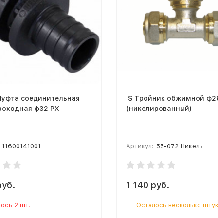
Муфта соединительная
IS Тройник обжимной ф2
роходная ф32 РХ
(никелированный)
11600141001
Артикул:
55-072 Никель
руб.
1 140 руб.
ось 2 шт.
Осталось несколько шту