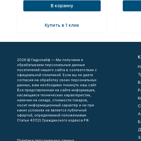
В корзину
Купить в 1 клик
К
2026 © Гидролайф — Мы получаем и
обрабатываем персональные данные
Н
посетителей нашего сайта в соответствии с
Т
официальной политикой. Если вы не даете
согласия на обработку своих персональных
В
данных, вам необходимо покинуть наш сайт.
Р
Вся представленная на сайте информация,
касающаяся технических характеристик,
К
наличия на складе, стоимости товаров,
носит информационный характер и ни при
С
каких условиях не является публичной
А
офертой, определяемой положениями
Статьи 437(2) Гражданского кодекса РФ.
Б
Д
З
Политика персональных данных