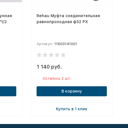
тунная
Rehau Муфта соединительная
"1/2
равнопроходная ф32 РХ
Артикул:
11600141001
1 140 руб.
к
Осталось 2 шт.
В корзину
Купить в 1 клик