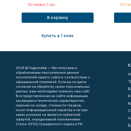
Осталась 1 шт.
Остал
В корзину
Купить в 1 клик
К
2026 © Гидролайф — Мы получаем и
обрабатываем персональные данные
Н
посетителей нашего сайта в соответствии с
Т
официальной политикой. Если вы не даете
согласия на обработку своих персональных
В
данных, вам необходимо покинуть наш сайт.
Р
Вся представленная на сайте информация,
касающаяся технических характеристик,
К
наличия на складе, стоимости товаров,
носит информационный характер и ни при
С
каких условиях не является публичной
А
офертой, определяемой положениями
Статьи 437(2) Гражданского кодекса РФ.
Б