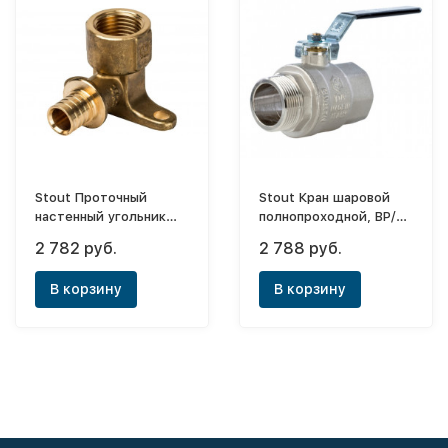
Stout Проточный
Stout Кран шаровой
настенный угольник
полнопроходной, ВР/
16x1/2" бронзовый для
НР, ручка рычаг 1 1/4
2 782 руб.
2 788 руб.
труб из сшитого
полиэтилена
В корзину
В корзину