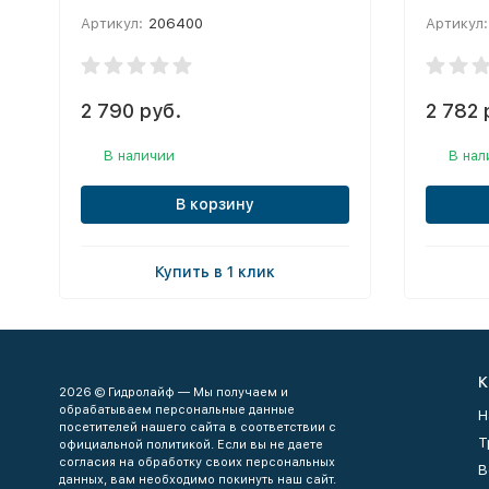
Артикул:
206400
Артикул:
2 790 руб.
2 782 
В наличии
В нал
В корзину
Купить в 1 клик
К
2026 © Гидролайф — Мы получаем и
обрабатываем персональные данные
Н
посетителей нашего сайта в соответствии с
Т
официальной политикой. Если вы не даете
согласия на обработку своих персональных
В
данных, вам необходимо покинуть наш сайт.