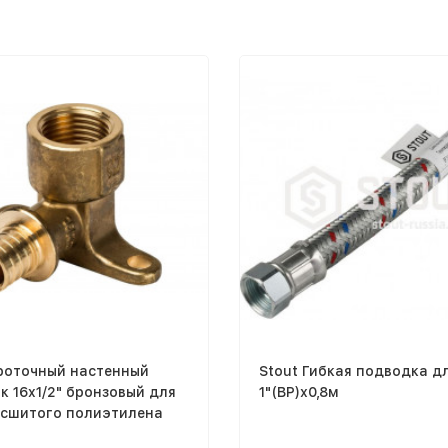
Проточный настенный
Stout Гибкая подводка д
к 16x1/2" бронзовый для
1"(ВР)х0,8м
 сшитого полиэтилена