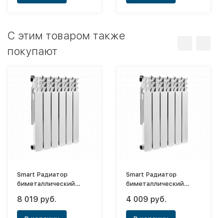
C этим товаром также
покупают
Smart Радиатор
Smart Радиатор
биметаллический
биметаллический
Install biEasy One
Install biEasy One 500х6
8 019 руб.
4 009 руб.
500х12 (боковое)
(боковое)