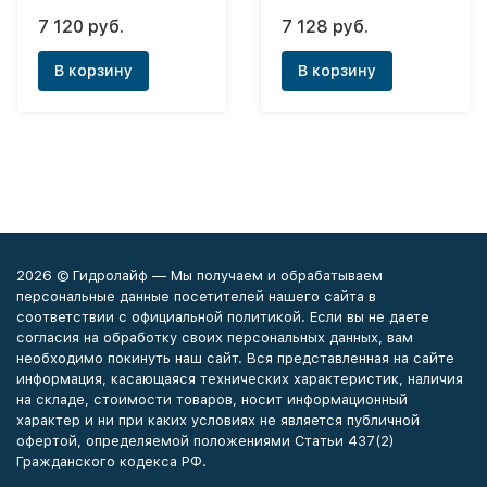
PianoForte Bianco
100/100/40 (120кВт)
7 120 руб.
7 128 руб.
Traffico 500х4
(боковое) New
В корзину
В корзину
2026 © Гидролайф — Мы получаем и обрабатываем
персональные данные посетителей нашего сайта в
соответствии с официальной политикой. Если вы не даете
согласия на обработку своих персональных данных, вам
необходимо покинуть наш сайт. Вся представленная на сайте
информация, касающаяся технических характеристик, наличия
на складе, стоимости товаров, носит информационный
характер и ни при каких условиях не является публичной
офертой, определяемой положениями Статьи 437(2)
Гражданского кодекса РФ.