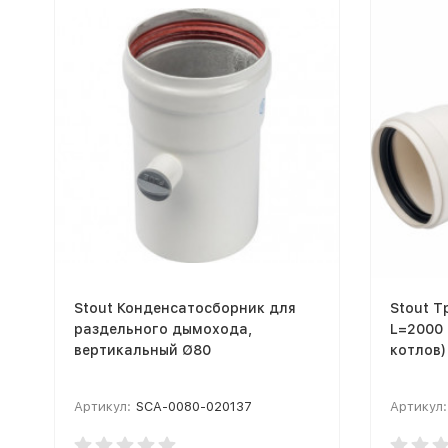
Stout Конденсатосборник для
Stout Т
раздельного дымохода,
L=2000
вертикальный Ø80
котлов)
Артикул:
SCA-0080-020137
Артикул: