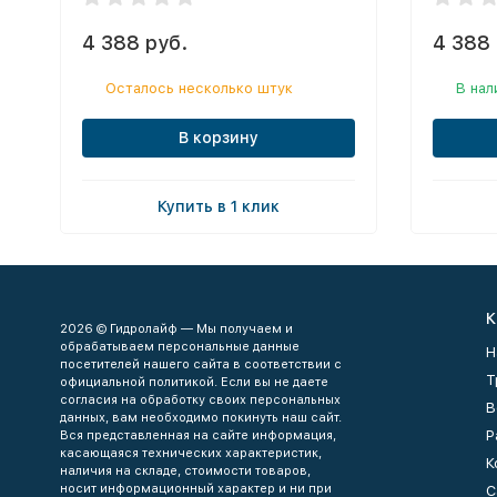
4 388 руб.
4 388 
Осталось несколько штук
В нал
В корзину
Купить в 1 клик
К
2026 © Гидролайф — Мы получаем и
обрабатываем персональные данные
Н
посетителей нашего сайта в соответствии с
Т
официальной политикой. Если вы не даете
согласия на обработку своих персональных
В
данных, вам необходимо покинуть наш сайт.
Р
Вся представленная на сайте информация,
касающаяся технических характеристик,
К
наличия на складе, стоимости товаров,
носит информационный характер и ни при
С