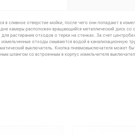
 в сливное отверстие мойки, после чего они попадают в изме
 дне камеры расположен вращающийся металлический диск со 
 для растирания отходов о терки на стенках. За счет центроб
е измельченные отходы смываются водой в канализационную тру
вматический выключатель. Кнопка пневмовыключателя может быт
ным шлангом со встроенным в корпус измельчителя выключател