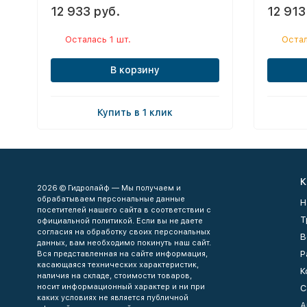
12 933 руб.
12 913
Осталась 1 шт.
Остал
В корзину
Купить в 1 клик
К
2026 © Гидролайф — Мы получаем и
обрабатываем персональные данные
Н
посетителей нашего сайта в соответствии с
Т
официальной политикой. Если вы не даете
согласия на обработку своих персональных
В
данных, вам необходимо покинуть наш сайт.
Р
Вся представленная на сайте информация,
касающаяся технических характеристик,
К
наличия на складе, стоимости товаров,
носит информационный характер и ни при
С
каких условиях не является публичной
А