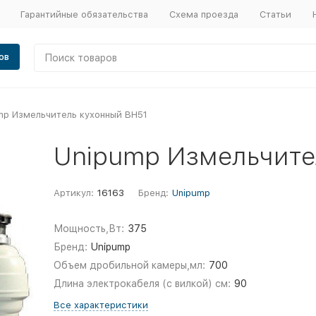
Гарантийные обязательства
Схема проезда
Статьи
ов
mp Измельчитель кухонный ВН51
Unipump Измельчите
Артикул:
16163
Бренд:
Unipump
Мощность,Вт:
375
Бренд:
Unipump
Объем дробильной камеры,мл:
700
Длина электрокабеля (с вилкой) см:
90
Все характеристики