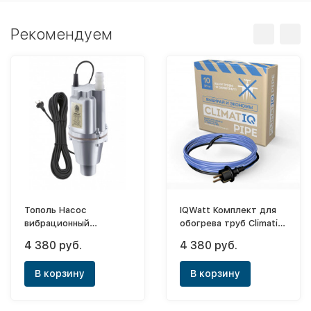
Рекомендуем
Тополь Насос
IQWatt Комплект для
вибрационный
обогрева труб Climatiq
"Малыш"- 16 (606) (с
Pipe - 5м
4 380 руб.
4 380 руб.
нижним забором и
защитой)
В корзину
В корзину