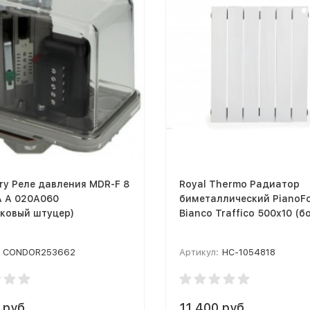
ry Реле давления MDR-F 8
Royal Thermo Радиатор
A A 020A060
биметаллический PianoFo
ковый штуцер)
Bianco Traffico 500х10 (б
CONDOR253662
Артикул:
НС-1054818
 руб.
11 400 руб.