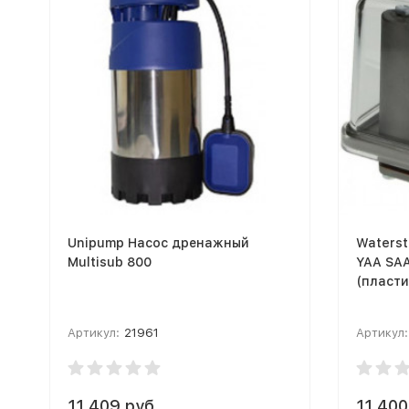
Unipump Насос дренажный
Waterst
Multisub 800
YAA SA
(пласти
Артикул:
21961
Артикул:
11 409 руб.
11 400