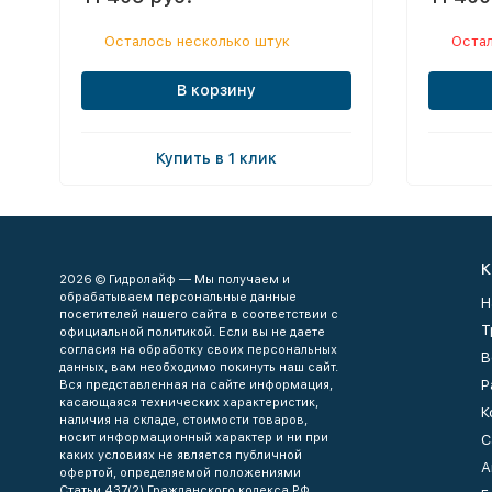
Осталось несколько штук
Остал
В корзину
Купить в 1 клик
К
2026 © Гидролайф — Мы получаем и
обрабатываем персональные данные
Н
посетителей нашего сайта в соответствии с
Т
официальной политикой. Если вы не даете
согласия на обработку своих персональных
В
данных, вам необходимо покинуть наш сайт.
Р
Вся представленная на сайте информация,
касающаяся технических характеристик,
К
наличия на складе, стоимости товаров,
носит информационный характер и ни при
С
каких условиях не является публичной
А
офертой, определяемой положениями
Статьи 437(2) Гражданского кодекса РФ.