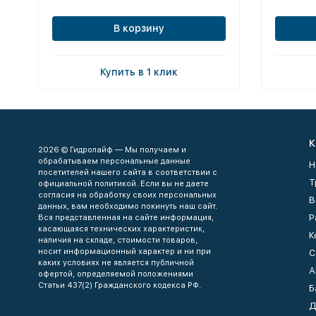
В корзину
Купить в 1 клик
К
2026 © Гидролайф — Мы получаем и
обрабатываем персональные данные
Н
посетителей нашего сайта в соответствии с
Т
официальной политикой. Если вы не даете
согласия на обработку своих персональных
В
данных, вам необходимо покинуть наш сайт.
Р
Вся представленная на сайте информация,
касающаяся технических характеристик,
К
наличия на складе, стоимости товаров,
носит информационный характер и ни при
С
каких условиях не является публичной
А
офертой, определяемой положениями
Статьи 437(2) Гражданского кодекса РФ.
Б
Д