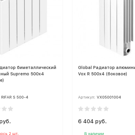
адиатор биметаллический
Global Радиатор алюмин
нный Supremo 500x4
Vox R 500х4 (боковое)
е)
RIFAR S 500-4
Артикул:
VX05001004
руб.
6 404 руб.
ось 2 шт.
В наличии