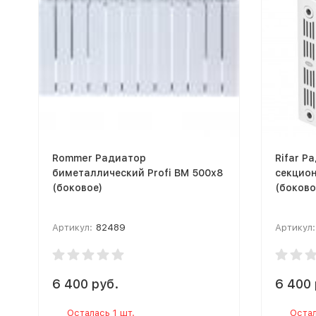
Rommer Радиатор
Rifar Р
биметаллический Profi BM 500х8
секцио
(боковое)
(боково
Артикул:
82489
Артикул:
6 400 руб.
6 400 
Осталась 1 шт.
Остал