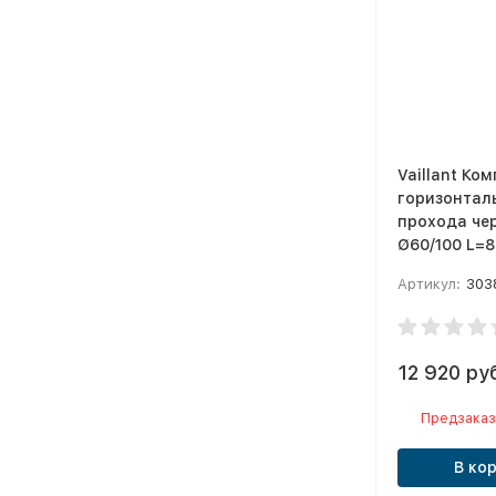
Vaillant Ко
горизонтал
прохода чер
Ø60/100 L=
Артикул:
303
12 920 ру
Предзаказ
В ко