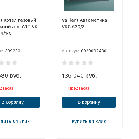
nt Котел газовый
Vaillant Автоматика
ьный atmoVIT VK
VRC 630/3
4/1-5
л:
309230
Артикул:
0020092430
680 руб.
136 040 руб.
дзаказ
Предзаказ
В корзину
В корзину
упить в 1 клик
Купить в 1 клик