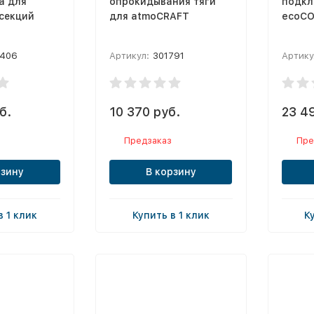
а для
опрокидывания тяги
подкл
секций
для atmoCRAFT
ecoC
406
Артикул:
301791
Артику
б.
10 370 руб.
23 4
Предзаказ
Пре
рзину
В корзину
в 1 клик
Купить в 1 клик
К