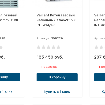
ел газовый
Vaillant Котел газовый
Vailla
atmoVIT VK
напольный atmoVIT VK
напол
INT 414/1-5
INT 48
228
Артикул:
309229
Артику
уб.
185 450 руб.
207 
Предзаказ
Пре
рзину
В корзину
в 1 клик
Купить в 1 клик
К