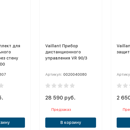
мплект для
Vaillant Прибор
Vailla
ьного
дистанционного
защит
ез стену
управления VR 90/3
800
807
Артикул:
0020040080
Артику
б.
28 590 руб.
2 650
Предзаказ
Пре
рзину
В корзину