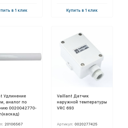
упить в 1 клик
Купить в 1 клик
nt Удлинение
Vaillant Датчик
м, аналог по
наружной температуры
нию 0020042770-
VRC 693
(каскад)
л:
20106567
Артикул:
0020277425