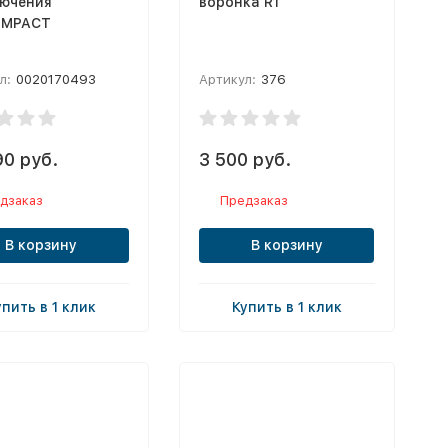
ючения
воронка R1
OMPACT
л:
0020170493
Артикул:
376
90 руб.
3 500 руб.
дзаказ
Предзаказ
В корзину
В корзину
упить в 1 клик
Купить в 1 клик