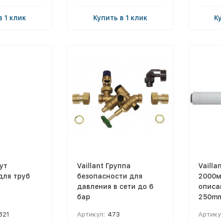
в 1 клик
Купить в 1 клик
К
ут
Vaillant Группа
Vailla
для труб
безопасности для
2000м
давления в сети до 6
описа
бар
250mm
821
Артикул:
473
Артику