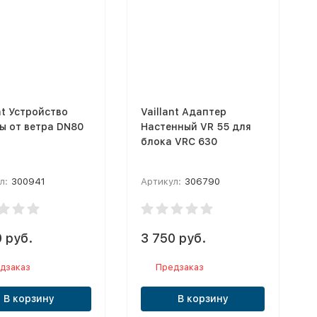
nt Устройство
Vaillant Адаптер
ы от ветра DN80
Настенный VR 55 для
блока VRC 630
л:
300941
Артикул:
306790
 руб.
3 750 руб.
дзаказ
Предзаказ
В корзину
В корзину