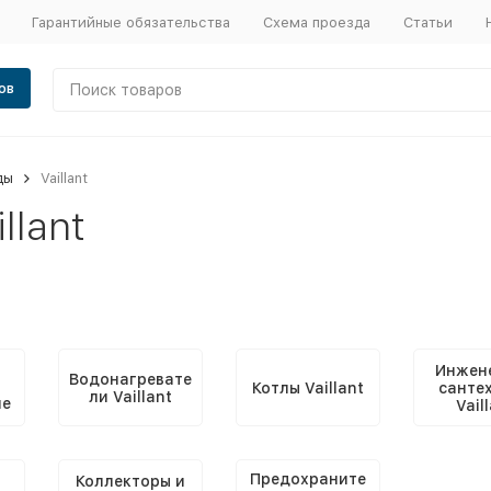
Гарантийные обязательства
Схема проезда
Статьи
ов
ды
Vaillant
illant
Инжен
Водонагревате
Котлы Vaillant
санте
ли Vaillant
ие
Vail
Предохраните
Коллекторы и