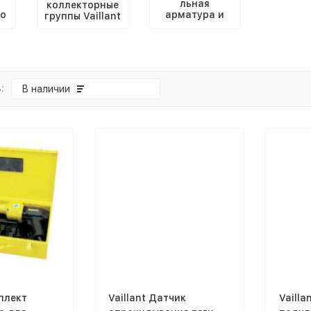
льная
коллекторные
о
арматура и
группы Vaillant
измерительны
е приборы
Vaillant
:
В наличии
мплект
Vaillant Датчик
Vailla