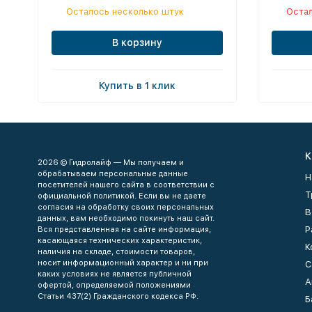
Осталось несколько штук
Остал
В корзину
Купить в 1 клик
К
2026 © Гидролайф — Мы получаем и
обрабатываем персональные данные
Н
посетителей нашего сайта в соответствии с
Т
официальной политикой. Если вы не даете
согласия на обработку своих персональных
В
данных, вам необходимо покинуть наш сайт.
Р
Вся представленная на сайте информация,
касающаяся технических характеристик,
К
наличия на складе, стоимости товаров,
носит информационный характер и ни при
С
каких условиях не является публичной
А
офертой, определяемой положениями
Статьи 437(2) Гражданского кодекса РФ.
Б