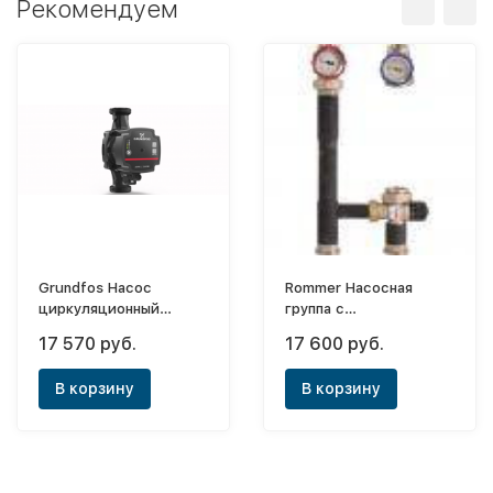
Рекомендуем
Grundfos Насос
Rommer Насосная
циркуляционный
группа с
Alpha-1 L 32-40
термостатическим
17 570 руб.
17 600 руб.
смесительным
клапаном 1" без насоса
В корзину
В корзину
(20-40°С)