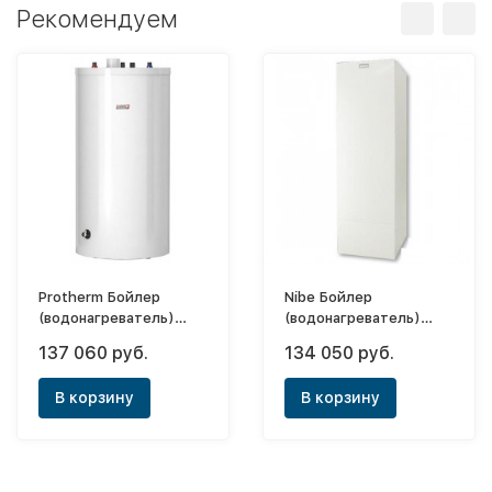
Рекомендуем
Protherm Бойлер
Nibe Бойлер
(водонагреватель)
(водонагреватель)
косвенного нагрева FE
косвенного нагрева
137 060 руб.
134 050 руб.
200/6 BM
Solar 300 X
В корзину
В корзину