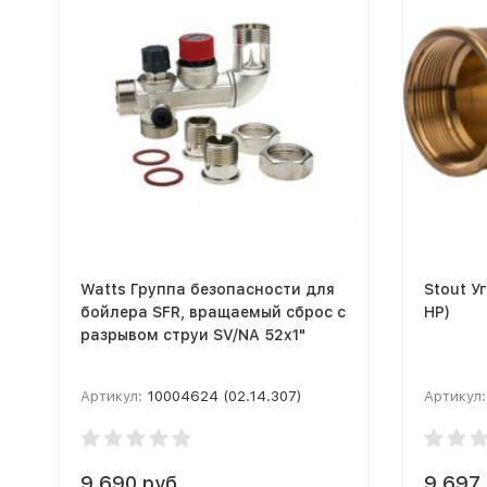
Watts Группа безопасности для
Stout У
бойлера SFR, вращаемый сброс с
НР)
разрывом струи SV/NA 52x1"
Артикул:
10004624 (02.14.307)
Артикул:
9 690 руб.
9 697 