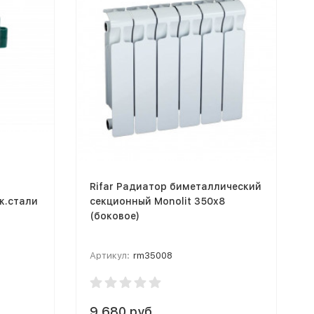
Rifar Радиатор биметаллический
ж.стали
секционный Monolit 350х8
(боковое)
Артикул:
rm35008
9 680 руб.