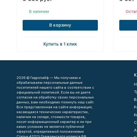
В наличии
Остал
В корзину
Купить в 1 клик
К
2026 © Гидролайф — Мы получаем и
обрабатываем персональные данные
Н
посетителей нашего сайта в соответствии с
Т
официальной политикой. Если вы не даете
согласия на обработку своих персональных
В
данных, вам необходимо покинуть наш сайт.
Р
Вся представленная на сайте информация,
касающаяся технических характеристик,
К
наличия на складе, стоимости товаров,
носит информационный характер и ни при
С
каких условиях не является публичной
А
офертой, определяемой положениями
Статьи 437(2) Гражданского кодекса РФ.