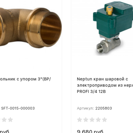
гольник с упором 3"(ВР/
Neptun кран шаровой с
электроприводом из нер
PROFI 3/4 12В
SFT-0015-000003
Артикул:
2205803
руб.
9 680 руб.