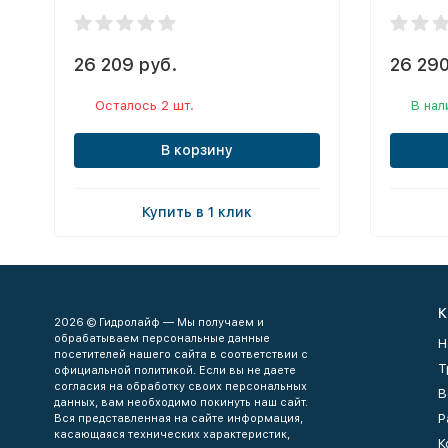
26 209 руб.
26 290
Осталось 2 шт.
В нал
В корзину
Купить в 1 клик
К
2026 © Гидролайф — Мы получаем и
обрабатываем персональные данные
Н
посетителей нашего сайта в соответствии с
Т
официальной политикой. Если вы не даете
согласия на обработку своих персональных
В
данных, вам необходимо покинуть наш сайт.
Р
Вся представленная на сайте информация,
касающаяся технических характеристик,
К