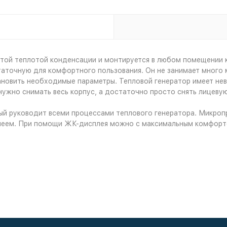
ытой теплотой конденсации и монтируется в любом помещении к
таточную для комфортного пользования. Он не занимает много 
тановить необходимые параметры. Тепловой генератор имеет не
нужно снимать весь корпус, а достаточно просто снять лицевую
ый руководит всеми процессами теплового генератора. Микроп
леем. При помощи ЖК-дисплея можно с максимальным комфорто