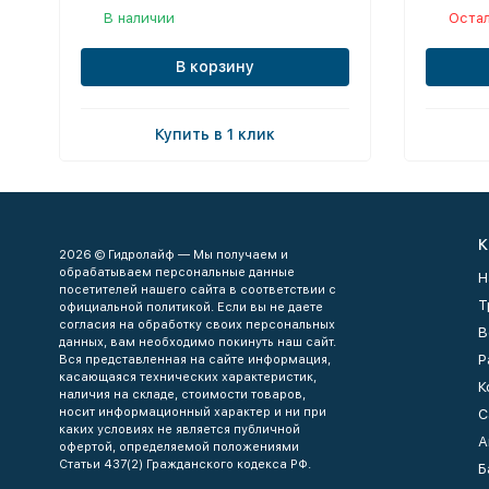
В наличии
Остал
В корзину
Купить в 1 клик
К
2026 © Гидролайф — Мы получаем и
обрабатываем персональные данные
Н
посетителей нашего сайта в соответствии с
Т
официальной политикой. Если вы не даете
согласия на обработку своих персональных
В
данных, вам необходимо покинуть наш сайт.
Р
Вся представленная на сайте информация,
касающаяся технических характеристик,
К
наличия на складе, стоимости товаров,
носит информационный характер и ни при
С
каких условиях не является публичной
А
офертой, определяемой положениями
Статьи 437(2) Гражданского кодекса РФ.
Б