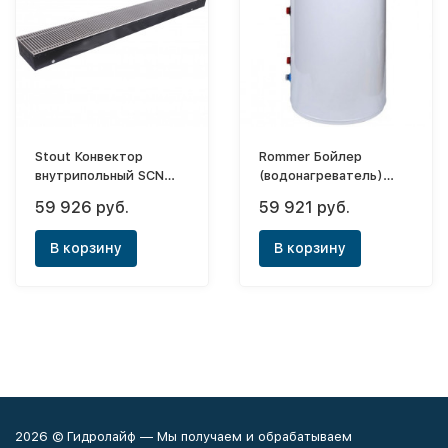
Stout Конвектор
Rommer Бойлер
внутрипольный SCN
(водонагреватель)
80х240х2600 (с
косвенного нагрева
59 926 руб.
59 921 руб.
естественной
150 (настенный)
конвекцией)
В корзину
В корзину
2026 © Гидролайф — Мы получаем и обрабатываем