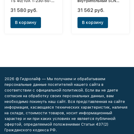
TS 40/10A 1-230-50-2-
внутрипольный SCN
10M KA
110х240х1200 (с
31 580 руб.
31 562 руб.
естественной
конвекцией)
В корзину
В корзину
2026 © Гидролайф — Мы получаем и обрабатываем
персональные данные посетителей нашего сайта в
соответствии с официальной политикой. Если вы не даете
согласия на обработку своих персональных данных, вам
необходимо покинуть наш сайт. Вся представленная на сайте
информация, касающаяся технических характеристик, наличия
на складе, стоимости товаров, носит информационный
характер и ни при каких условиях не является публичной
офертой, определяемой положениями Статьи 437(2)
Гражданского кодекса РФ.