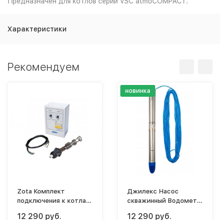
Предназначен для котлов серии VSC atmoCOMPACT.
Характеристики
Рекомендуем
новинка
Zota Комплект
Джилекс Насос
подключения к котлам
скважинный Водомет
тв.топливным ТЭНБ-9
3ДК 45/42
12 290 руб.
12 290 руб.
кВт