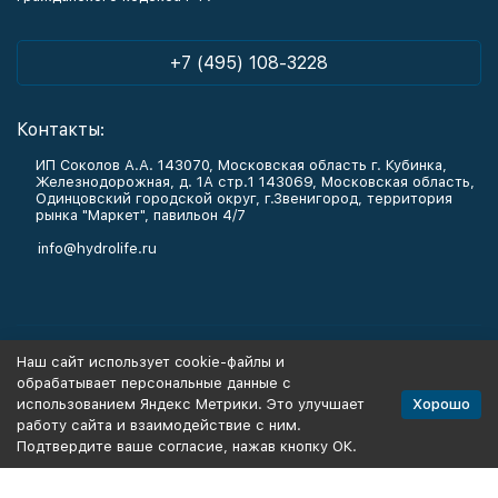
+7 (495) 108-3228
Контакты:
ИП Соколов А.А. 143070, Московская область г. Кубинка,
Железнодорожная, д. 1А стр.1 143069, Московская область,
Одинцовский городской округ, г.Звенигород, территория
рынка "Маркет", павильон 4/7
info@hydrolife.ru
Каталог товаров
Наш сайт использует cookie-файлы и
обрабатывает персональные данные с
Информация
Хорошо
использованием Яндекс Метрики. Это улучшает
работу сайта и взаимодействие с ним.
Подтвердите ваше согласие, нажав кнопку ОК.
Политика персональных данных