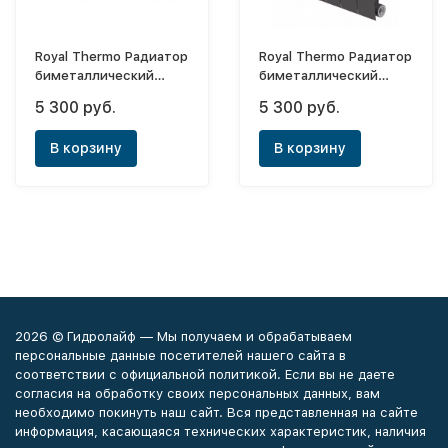
Royal Thermo Радиатор
Royal Thermo Радиатор
биметаллический
биметаллический
BiLiner Silver Satin
BiLiner Noir Sable 500х4
5 300 руб.
5 300 руб.
500х4 (боковое)
(боковое)
В корзину
В корзину
2026 © Гидролайф — Мы получаем и обрабатываем
персональные данные посетителей нашего сайта в
соответствии с официальной политикой. Если вы не даете
согласия на обработку своих персональных данных, вам
необходимо покинуть наш сайт. Вся представленная на сайте
информация, касающаяся технических характеристик, наличия