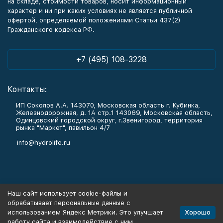
на складе, стоимости товаров, носит информационный
характер и ни при каких условиях не является публичной
офертой, определяемой положениями Статьи 437(2)
Гражданского кодекса РФ.
+7 (495) 108-3228
Контакты:
ИП Соколов А.А. 143070, Московская область г. Кубинка,
Железнодорожная, д. 1А стр.1 143069, Московская область,
Одинцовский городской округ, г.Звенигород, территория
рынка "Маркет", павильон 4/7
info@hydrolife.ru
Каталог товаров
Наш сайт использует cookie-файлы и
обрабатывает персональные данные с
Информация
Хорошо
использованием Яндекс Метрики. Это улучшает
работу сайта и взаимодействие с ним.