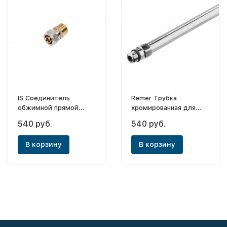
IS Соединитель
Remer Трубка
обжимной прямой
хромированная для
ф32х1"(НР)
смесителя ф10x1/2"-
540 руб.
540 руб.
L50 см
В корзину
В корзину