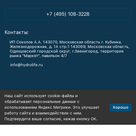
+7 (495) 108-3228
Контакты:
ИП Соколов А.А. 143070, Московская область г. Кубинка,
Железнодорожная, д. 1А стр.1 143069, Московская область,
Одинцовский городской округ, г.Звенигород, территория
рынка "Маркет", павильон 4/7
info@hydrolife.ru
Каталог товаров
Наш сайт использует cookie-файлы и
обрабатывает персональные данные с
Информация
Хорошо
использованием Яндекс Метрики. Это улучшает
работу сайта и взаимодействие с ним.
Подтвердите ваше согласие, нажав кнопку ОК.
Политика персональных данных