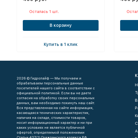
Осталась 1 шт.
Остал
В корзину
Купить в 1 клик
К
2026 © Гидролайф — Мы получаем и
обрабатываем персональные данные
Н
посетителей нашего сайта в соответствии с
Т
официальной политикой. Если вы не даете
согласия на обработку своих персональных
В
данных, вам необходимо покинуть наш сайт.
Р
Вся представленная на сайте информация,
касающаяся технических характеристик,
К
наличия на складе, стоимости товаров,
носит информационный характер и ни при
С
каких условиях не является публичной
А
офертой, определяемой положениями
Статьи 437(2) Гражданского кодекса РФ.