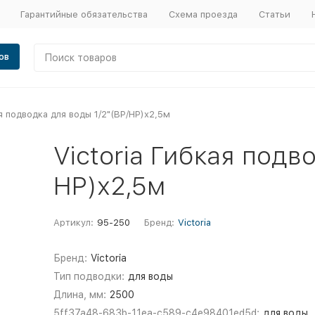
Гарантийные обязательства
Схема проезда
Статьи
ов
ая подводка для воды 1/2"(ВР/НР)х2,5м
Victoria Гибкая подв
НР)х2,5м
Артикул:
95-250
Бренд:
Victoria
Бренд:
Victoria
Тип подводки:
для воды
Длина, мм:
2500
5ff37a48-683b-11ea-c589-c4e98401ed5d:
для воды