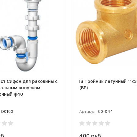
ст Сифон для раковины с
IS Тройник латунный 1"х3
сальным выпуском
(ВР)
очный ф40
D0100
Артикул:
50-044
б.
400 руб.