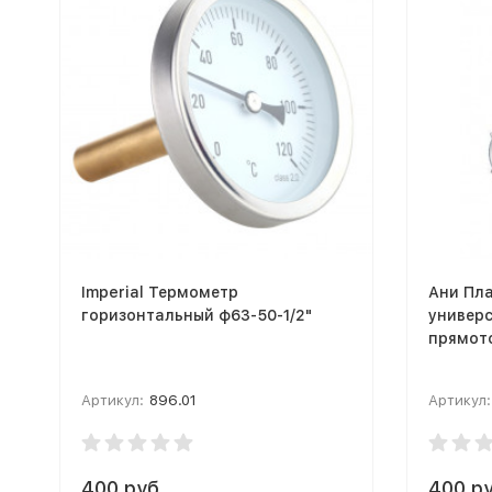
Imperial Термометр
Ани Пла
горизонтальный ф63-50-1/2"
универ
прямот
Артикул:
896.01
Артикул:
400 руб.
400 ру