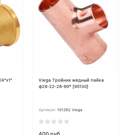
/4"х1"
Viega Тройник медный пайка
ф28-22-28-90° [95130]
Артикул:
101282 Viega
400 руб.