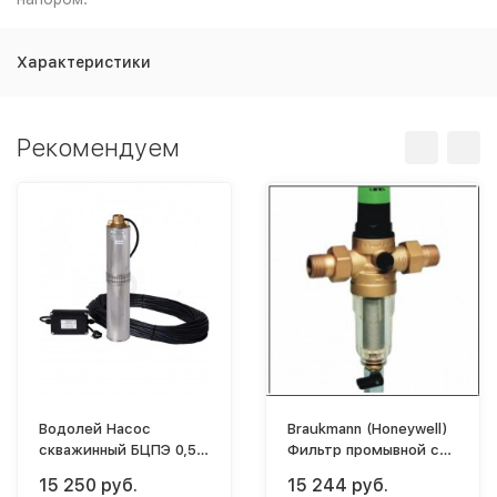
Характеристики
Рекомендуем
Водолей Насос
Braukmann (Honeywell)
скважинный БЦПЭ 0,5-
Фильтр промывной с
25У (60/36)
редуктором FK06-1AA
15 250 руб.
15 244 руб.
(100мк)