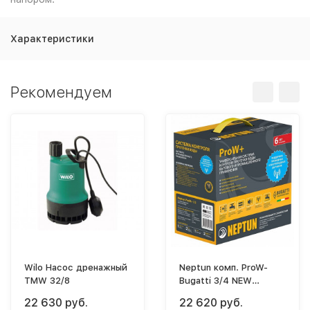
Характеристики
Рекомендуем
Wilo Насос дренажный
Neptun комп. ProW-
TMW 32/8
Bugatti 3/4 NEW
(модуль упр.1шт+датч.
22 630 руб.
22 620 руб.
пров.3шт+кран с