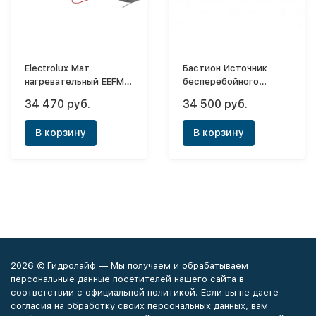
Electrolux Мат
Бастион Источник
нагревательный EEFM
бесперебойного
2-150-9 (комплект
питания для газового
34 470 руб.
34 500 руб.
теплого пола)
котла Teplocom - 1000
исп. D
В корзину
В корзину
2026 © Гидролайф — Мы получаем и обрабатываем
персональные данные посетителей нашего сайта в
соответствии с официальной политикой. Если вы не даете
согласия на обработку своих персональных данных, вам