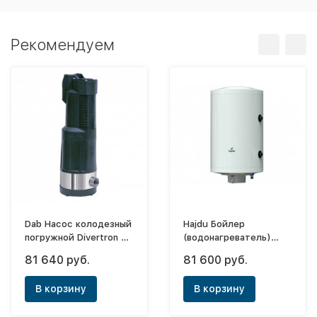
Рекомендуем
Dab Насос колодезный
Hajdu Бойлер
погружной Divertron Х
(водонагреватель)
1200 M
косвенного нагрева AQ
81 640 руб.
81 600 руб.
IND FC 200
В корзину
В корзину