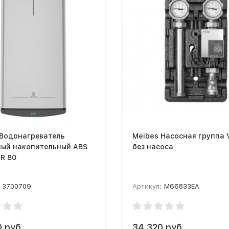
 Водонагреватель
Meibes Насосная группа V
ный накопительный ABS
без насоса
 R 80
3700709
Артикул:
M66833EA
 руб.
34 320 руб.