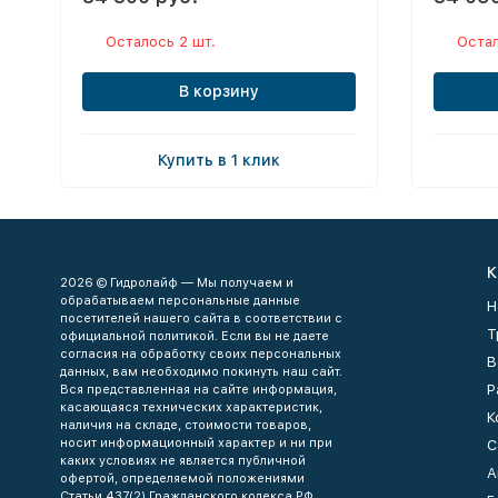
Осталось 2 шт.
Остал
В корзину
Купить в 1 клик
К
2026 © Гидролайф — Мы получаем и
обрабатываем персональные данные
Н
посетителей нашего сайта в соответствии с
Т
официальной политикой. Если вы не даете
согласия на обработку своих персональных
В
данных, вам необходимо покинуть наш сайт.
Р
Вся представленная на сайте информация,
касающаяся технических характеристик,
К
наличия на складе, стоимости товаров,
носит информационный характер и ни при
С
каких условиях не является публичной
А
офертой, определяемой положениями
Статьи 437(2) Гражданского кодекса РФ.