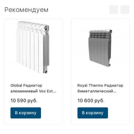
Рекомендуем
Global Радиатор
Royal Thermo Радиатор
алюминиевый Vox Extra
биметаллический
500х8 (боковое)
BiLiner Silver Satin
10 590 руб.
10 600 руб.
500х8 (боковое)
В корзину
В корзину