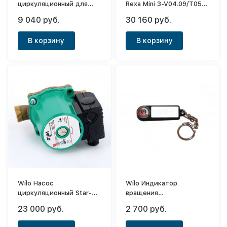
циркуляционный для
Rexa Mini 3-V04.09/T05-
отопл. и кондиц. STAR-
540/O-10M
9 040 руб.
30 160 руб.
RS 30/4 с амер-ми
В корзину
В корзину
Wilo Насос
Wilo Индикатор
циркуляционный Star-Z
вращения
20/1
циркуляционного насоса
23 000 руб.
2 700 руб.