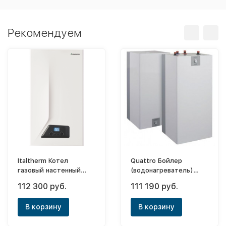
Рекомендуем
Italtherm Котел
Quattro Бойлер
газовый настенный
(водонагреватель)
одноконтурный City
косвенного нагрева
112 300 руб.
111 190 руб.
Class 35 FR
OWE 150.7
В корзину
В корзину