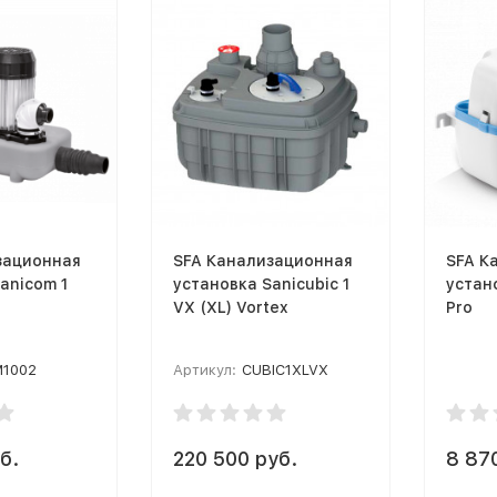
зационная
SFA Канализационная
SFA К
anicom 1
установка Sanicubic 1
устан
VX (XL) Vortex
Pro
1002
Артикул:
CUBIC1XLVX
б.
220 500 руб.
8 87