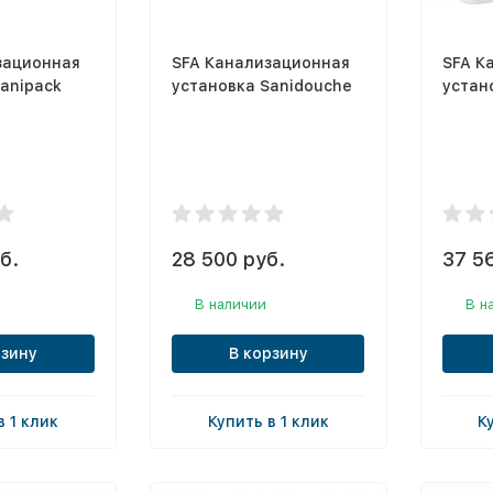
зационная
SFA Канализационная
SFA К
anipack
установка Sanidouche
устано
б.
28 500 руб.
37 5
В наличии
В н
рзину
В корзину
в 1 клик
Купить в 1 клик
К