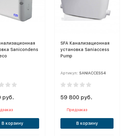
анализационная
SFA Канализационная
овка Sanicondens
установка Saniaccess
eco
Pump
Артикул:
SANIACCESS4
 руб.
59 800 руб.
дзаказ
Предзаказ
В корзину
В корзину