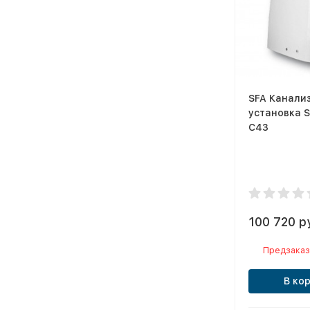
SFA Канали
установка 
C43
100 720 р
Предзаказ
В ко