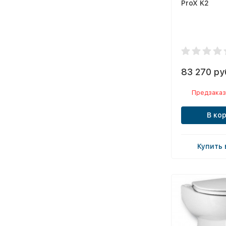
ProX K2
83 270 ру
Предзаказ
В ко
Купить 