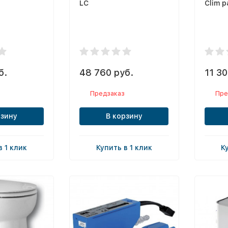
LC
Clim p
б.
48 760 руб.
11 30
Предзаказ
Пре
рзину
В корзину
в 1 клик
Купить в 1 клик
К