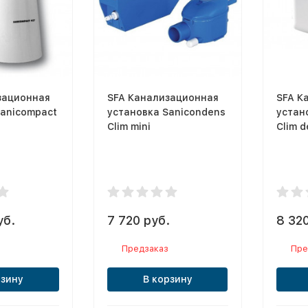
зационная
SFA Канализационная
SFA К
Sanicompact
установка Sanicondens
устан
Clim mini
Clim d
уб.
7 720 руб.
8 320
Предзаказ
Пре
рзину
В корзину