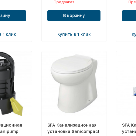
Предзаказ
Пре
рзину
В корзину
в 1 клик
Купить в 1 клик
К
зационная
SFA Канализационная
SFA К
Sanipump
установка Sanicompact
устан