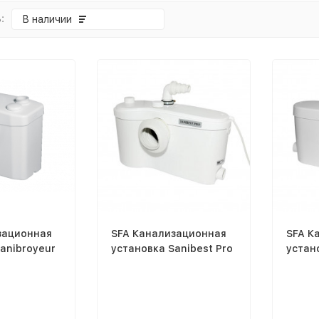
:
В наличии
зационная
SFA Канализационная
SFA К
anibroyeur
установка Sanibest Pro
устан