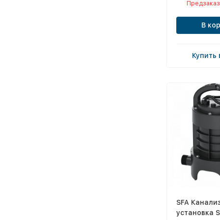
Предзаказ
В ко
Купить 
SFA Канали
установка 