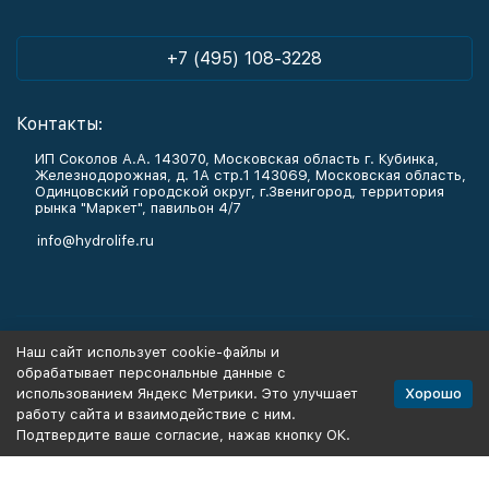
+7 (495) 108-3228
Контакты:
ИП Соколов А.А. 143070, Московская область г. Кубинка,
Железнодорожная, д. 1А стр.1 143069, Московская область,
Одинцовский городской округ, г.Звенигород, территория
рынка "Маркет", павильон 4/7
info@hydrolife.ru
Каталог товаров
Наш сайт использует cookie-файлы и
обрабатывает персональные данные с
Информация
Хорошо
использованием Яндекс Метрики. Это улучшает
работу сайта и взаимодействие с ним.
Подтвердите ваше согласие, нажав кнопку ОК.
Политика персональных данных