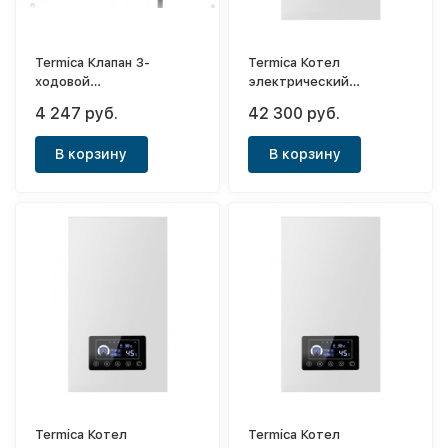
Termica Клапан 3-
Termica Котел
ходовой
электрический
разделительный 3/4" с
одноконтурный Electra
4 247 руб.
42 300 руб.
приводом 230 В
12
В корзину
В корзину
Termica Котел
Termica Котел