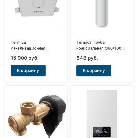
Termica
Termica Труба
Канализационная
коаксиальная Ø60/100
установка Compact Lift
L=500
15 900 руб.
848 руб.
600
В корзину
В корзину