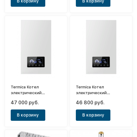
В корзину
В корзину
Termica Котел
Termica Котел
электрический
электрический
одноконтурный Electra
одноконтурный Electra
47 000 руб.
46 800 руб.
18
15
В корзину
В корзину