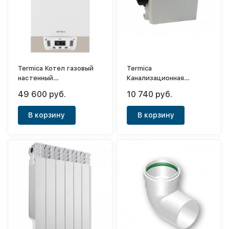
Termica Котел газовый
Termica
настенный
Канализационная
двухконтурный Grata 18F
установка Compact Lift
49 600 руб.
10 740 руб.
400 B
В корзину
В корзину