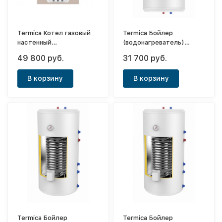
Termica Котел газовый
Termica Бойлер
настенный
(водонагреватель)
одноконтурный Grata
косвенного нагрева
49 800 руб.
31 700 руб.
24SF
Amet 80W Inox
В корзину
В корзину
Termica Бойлер
Termica Бойлер