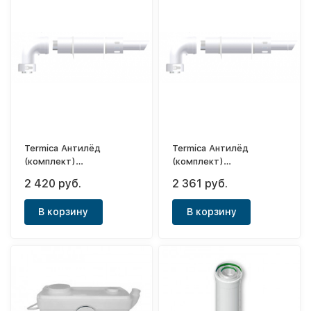
Termica Антилёд
Termica Антилёд
(комплект)
(комплект)
коаксиальный Ø60/100
коаксиальный Ø60/100
2 420 руб.
2 361 руб.
L=1000 (Baltur-Baxi-
L=1000 (Ariston-Baxi-
Ferroli-Fondital-Navien)
Chaffoteaux-Protherm-
В корзину
В корзину
Vaillant-Viessmann)