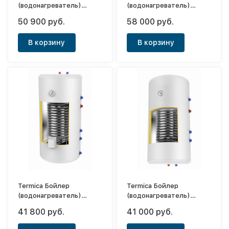
(водонагреватель)
(водонагреватель)
косвенного нагрева
косвенного нагрева
50 900 руб.
58 000 руб.
Amet 150 Inox
Amet 200 Inox
В корзину
В корзину
Termica Бойлер
Termica Бойлер
(водонагреватель)
(водонагреватель)
косвенного нагрева
косвенного нагрева
41 800 руб.
41 000 руб.
Amet 120 Inox
Amet 120W Inox