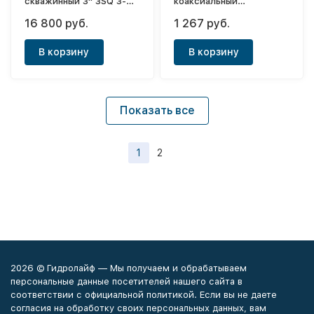
скважинный 3" 3SQ 3-
коаксиальный
120
стартовый Ø60/100x90°
16 800 руб.
1 267 руб.
(Ariston-Baxi-
Chaffoteaux-Protherm-
В корзину
В корзину
Termica-Vaillant-
Viessmann)
Показать все
1
2
2026 © Гидролайф — Мы получаем и обрабатываем
персональные данные посетителей нашего сайта в
соответствии с официальной политикой. Если вы не даете
согласия на обработку своих персональных данных, вам