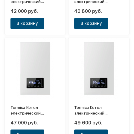
электрический
электрический
одноконтурный Electra
одноконтурный Electra
42 000 руб.
40 800 руб.
08
06
В корзину
В корзину
Termica Котел
Termica Котел
электрический
электрический
одноконтурный Electra
одноконтурный Electra
47 000 руб.
49 600 руб.
21
24