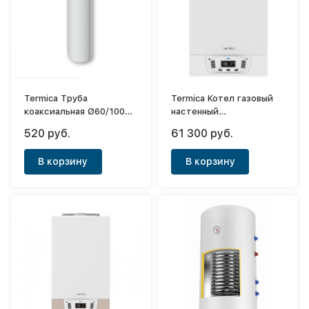
Termica Труба
Termica Котел газовый
коаксиальная Ø60/100
настенный
L=250
одноконтурный Grata
520 руб.
61 300 руб.
32SF
В корзину
В корзину