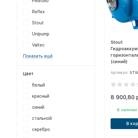
Pedrollo
Reflex
Stout
Unipump
Stout
Valtec
Гидроаккум
горизонтал
Показать ещё
(синий)
Артикул:
STW-
Цвет
белый
красный
8 900,80 
синий
В наличии
стальной
В ко
серебро