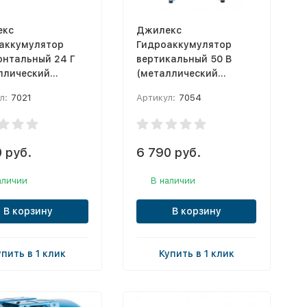
екс
Джилекс
аккумулятор
Гидроаккумулятор
онтальный 24 Г
вертикальный 50 В
ллический
(металлический
ц) (Снят с
фланец)
л:
7021
Артикул:
7054
водства)
 руб.
6 790 руб.
аличии
В наличии
В корзину
В корзину
упить в 1 клик
Купить в 1 клик