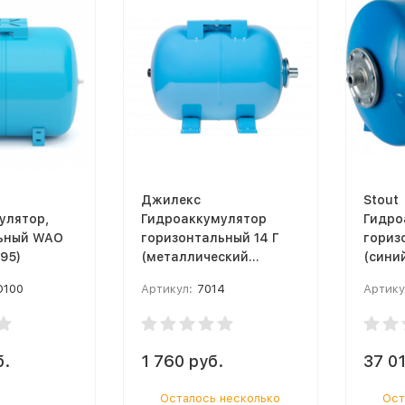
Джилекс
Stout
улятор,
Гидроаккумулятор
Гидро
ьный WAO
горизонтальный 14 Г
гориз
995)
(металлический
(сини
фланец) (Снят с
100
Артикул:
7014
Артику
производства)
б.
1 760 руб.
37 01
Осталось несколько
Ост