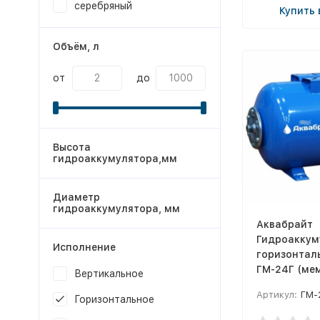
серебряный
Купить 
Объём, л
от
до
Высота
гидроаккумулятора,мм
Диаметр
гидроаккумулятора, мм
Аквабрайт
Гидроаккум
Исполнение
горизонтал
ГМ-24Г (ме
Вертикальное
EPDM и флан
Артикул:
ГМ-
Горизонтальное