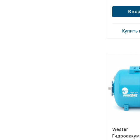
В ко
Купить 
Wester
Гидроаккум