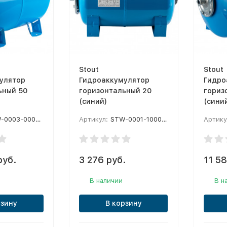
Stout
Stout
улятор
Гидроаккумулятор
Гидро
ьный 50
горизонтальный 20
гориз
(синий)
(сини
0003-000050
Артикул:
STW-0001-100020
Артику
руб.
3 276 руб.
11 58
В наличии
В н
рзину
В корзину