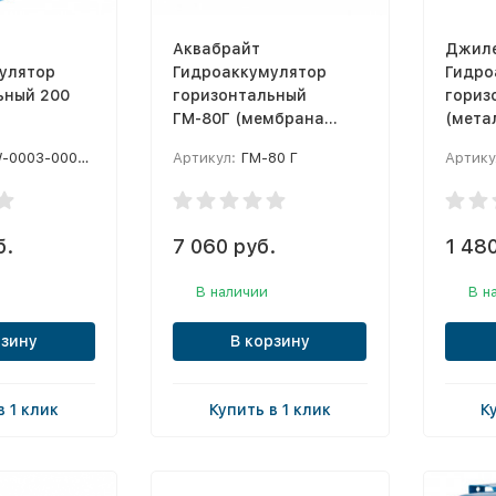
Аквабрайт
Джил
улятор
Гидроаккумулятор
Гидро
ьный 200
горизонтальный
гориз
ГМ-80Г (мембрана
(мета
EPDM и фланец сталь.)
флане
0003-000200
Артикул:
ГМ-80 Г
Артику
произ
б.
7 060 руб.
1 480
В наличии
В н
рзину
В корзину
в 1 клик
Купить в 1 клик
К