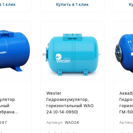
в 1 клик
Купить в 1 клик
К
Wester
Акваб
улятор
Гидроаккумулятор,
Гидро
ьный
горизонтальный WAO
гориз
мбрана
24 (0-14-0950)
ГМ-50
ец сталь.)
EPDM 
24 Г
Артикул:
WAO24
Артику