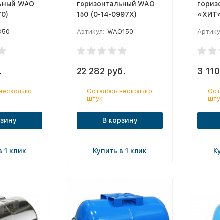
ьный WAO
горизонтальный WAO
гориз
70)
150 (0-14-0997X)
«ХИТ
O50
Артикул:
WAO150
Артику
.
22 282 руб.
3 110
несколько
Осталось несколько
Ост
штук
шту
рзину
В корзину
в 1 клик
Купить в 1 клик
К