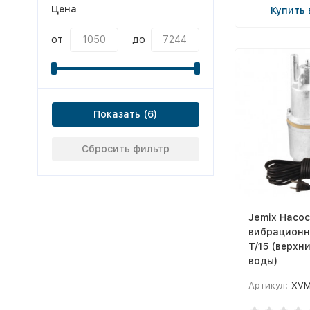
Цена
Купить 
от
до
Показать
Сбросить фильтр
Jemix Насос
вибрацион
T/15 (верхн
воды)
Артикул:
XVM