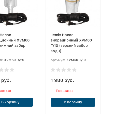
 Насос
Jemix Насос
ционный XVM60
вибрационный XVM60
(нижний забор
T/10 (верхний забор
воды)
л:
XVM60 В/25
Артикул:
XVM60 T/10
 руб.
1 980 руб.
дзаказ
Предзаказ
В корзину
В корзину