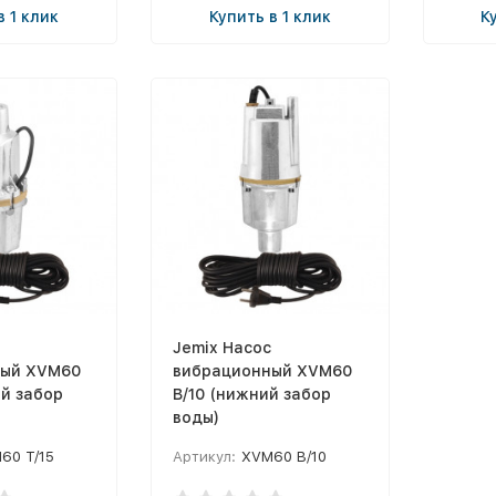
в 1 клик
Купить в 1 клик
К
Jemix Насос
ный XVM60
вибрационный XVM60
ий забор
В/10 (нижний забор
воды)
60 T/15
Артикул:
XVM60 В/10