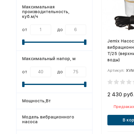
Максимальная
производительность,
куб.м/ч
от
до
Jemix Насос
вибрацион
T/25 (верхн
Максимальный напор, м
воды)
Артикул:
XVM
от
до
2 430 руб
Мощность,Вт
Предзаказ
Модель вибрационного
В ко
насоса