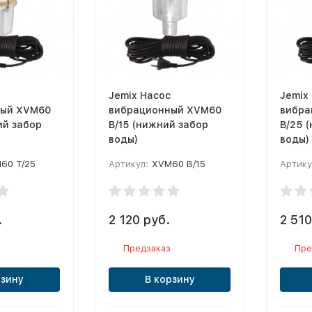
Jemix Насос
Jemix
ный XVM60
вибрационный XVM60
вибра
ий забор
В/15 (нижний забор
В/25 
воды)
воды)
60 T/25
Артикул:
XVM60 В/15
Артику
.
2 120 руб.
2 510
Предзаказ
Пре
рзину
В корзину