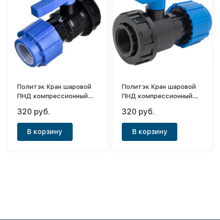
Политэк Кран шаровой
Политэк Кран шаровой
ПНД компрессионный
ПНД компрессионный
разъемный ф32х3/4"
разъемный ф32х1"(ВР)
320 руб.
320 руб.
(ВР) ТПК-АКВА
ТПК-АКВА
В корзину
В корзину