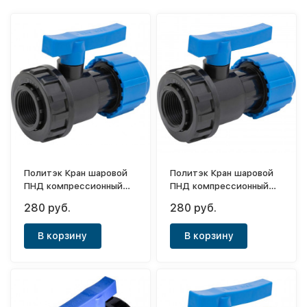
Политэк Кран шаровой
Политэк Кран шаровой
ПНД компрессионный
ПНД компрессионный
разъемный ф25х1/2"(ВР)
разъемный ф25х1"(ВР)
280 руб.
280 руб.
ТПК-АКВА
ТПК-АКВА
В корзину
В корзину