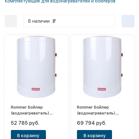
Комплектующие для водонагревателей и бойлеров
В наличии
Rommer Бойлер
Rommer Бойлер
(водонагреватель)
(водонагреватель)
косвенного нагрева 100
косвенного нагрева 150
52 785 руб.
69 794 руб.
(настенный)
(напольный)
В корзину
В корзину