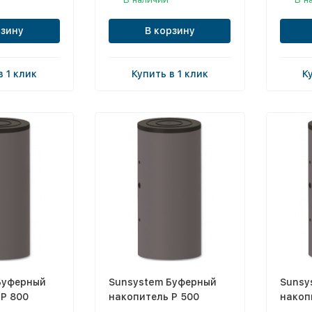
рзину
В корзину
в 1 клик
Купить в 1 клик
К
Буферный
Sunsystem Буферный
Sunsy
P 800
накопитель P 500
накоп