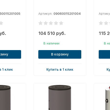
60015201005
Артикул:
09060015201004
Артику
уб.
104 510 руб.
115 2
В наличии
В н
рзину
В корзину
в 1 клик
Купить в 1 клик
К