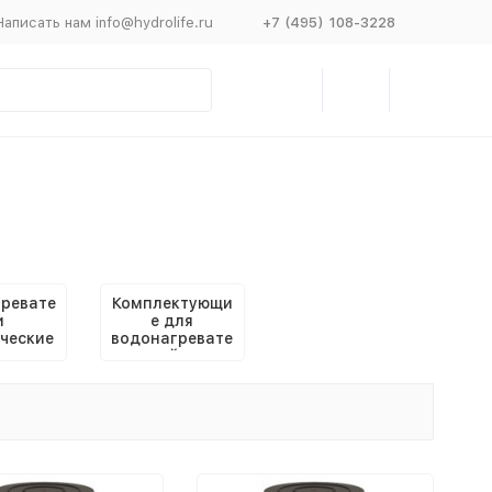
Написать нам info@hydrolife.ru
+7 (495) 108-3228
ревате
Комплектующи
и
е для
ческие
водонагревате
чные
лей и
бойлеров