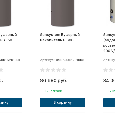
Буферный
Sunsystem Буферный
Sunsy
PS 150
накопитель P 300
(водо
косве
200 V/
60016201001
Артикул:
09060015201003
Артику
б.
86 690 руб.
34 0
В наличии
В н
рзину
В корзину