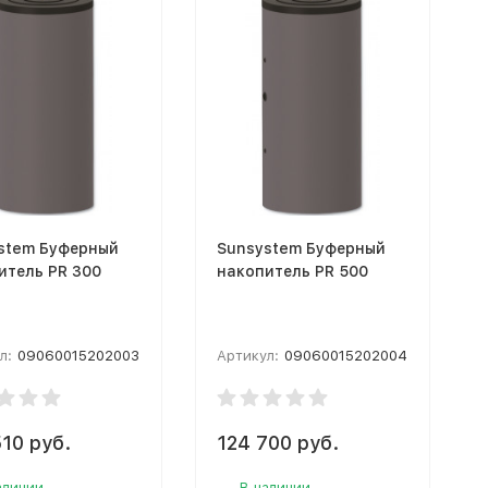
stem Буферный
Sunsystem Буферный
итель PR 300
накопитель PR 500
л:
09060015202003
Артикул:
09060015202004
10 руб.
124 700 руб.
аличии
В наличии