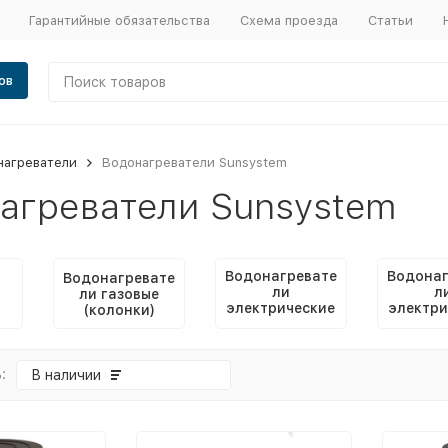
Гарантийные обязательства
Схема проезда
Статьи
ов
нагреватели
Водонагреватели Sunsystem
агреватели Sunsystem
Водонагревате
Водонаг
Водонагревате
ли
л
ли газовые
электрические
электри
(колонки)
накопительны
прото
е
:
В наличии