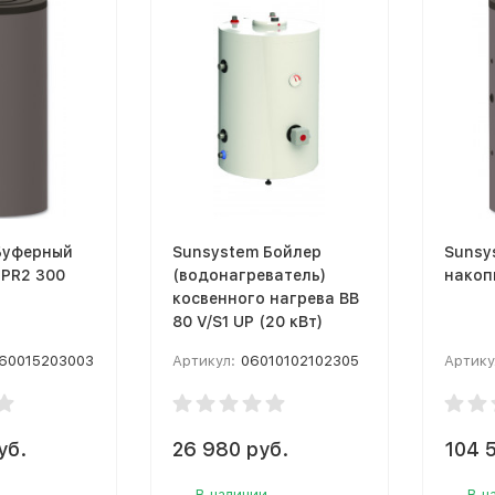
Буферный
Sunsystem Бойлер
Sunsy
 PR2 300
(водонагреватель)
накоп
косвенного нагрева BB
80 V/S1 UP (20 кВт)
60015203003
Артикул:
06010102102305
Артику
уб.
26 980 руб.
104 5
В наличии
В н