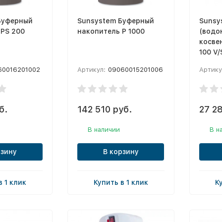
Буферный
Sunsystem Буферный
Sunsy
 PS 200
накопитель P 1000
(водо
косве
100 V/
60016201002
Артикул:
09060015201006
Артику
б.
142 510 руб.
27 28
В наличии
В н
рзину
В корзину
в 1 клик
Купить в 1 клик
К