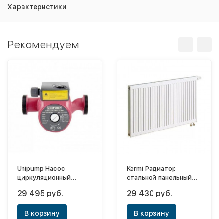
Характеристики
Рекомендуем
Unipump Насос
Kermi Радиатор
циркуляционный
стальной панельный
(отопл.) UPC 32-120
Profil-V FTV
29 495 руб.
29 430 руб.
(220)
12х500х2000
В корзину
В корзину