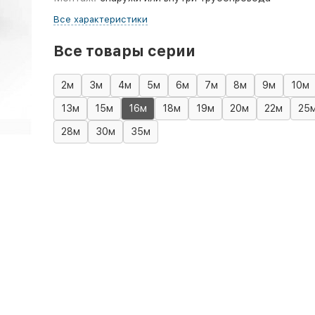
Все характеристики
Все товары серии
2м
3м
4м
5м
6м
7м
8м
9м
10м
13м
15м
16м
18м
19м
20м
22м
25
28м
30м
35м