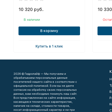
10 320 руб.
10 330
В наличии
Остал
В корзину
Купить в 1 клик
К
2026 © Гидролайф — Мы получаем и
обрабатываем персональные данные
Н
посетителей нашего сайта в соответствии с
Т
официальной политикой. Если вы не даете
согласия на обработку своих персональных
В
данных, вам необходимо покинуть наш сайт.
Р
Вся представленная на сайте информация,
касающаяся технических характеристик,
К
наличия на складе, стоимости товаров,
носит информационный характер и ни при
С