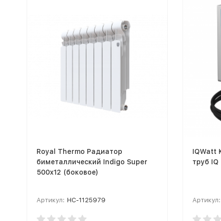
Royal Thermo Радиатор
IQWatt 
биметаллический Indigo Super
труб IQ 
500х12 (боковое)
Артикул:
НС-1125979
Артикул: