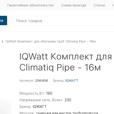
Гарантийные обязательства
Схема проезда
Статьи
ов
IQWatt Комплект для обогрева труб Climatiq Pipe - 16м
IQWatt Комплект для
Climatiq Pipe - 16м
Артикул:
206406
Бренд:
IQWATT
Мощность,Вт:
160
Напряжение сети, Вольт:
230
Бренд:
IQWATT
Монтаж:
снаружи или внутри трубопровода