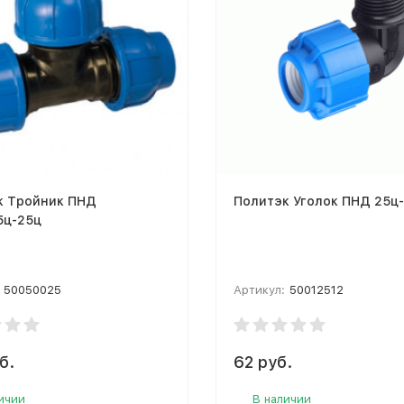
к Тройник ПНД
Политэк Уголок ПНД 25ц-
5ц-25ц
50050025
Артикул:
50012512
б.
62 руб.
ичии
В наличии