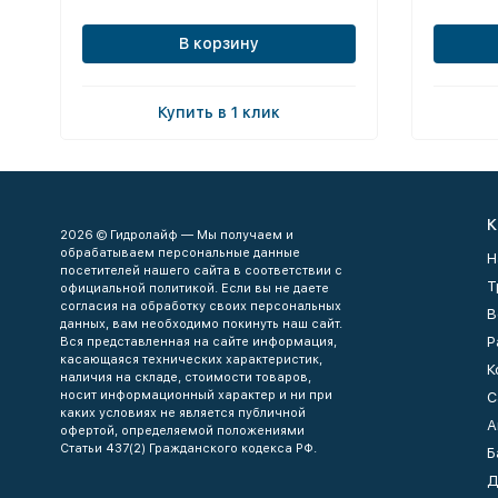
В корзину
Купить в 1 клик
К
2026 © Гидролайф — Мы получаем и
обрабатываем персональные данные
Н
посетителей нашего сайта в соответствии с
Т
официальной политикой. Если вы не даете
согласия на обработку своих персональных
В
данных, вам необходимо покинуть наш сайт.
Р
Вся представленная на сайте информация,
касающаяся технических характеристик,
К
наличия на складе, стоимости товаров,
носит информационный характер и ни при
С
каких условиях не является публичной
А
офертой, определяемой положениями
Статьи 437(2) Гражданского кодекса РФ.
Б
Д